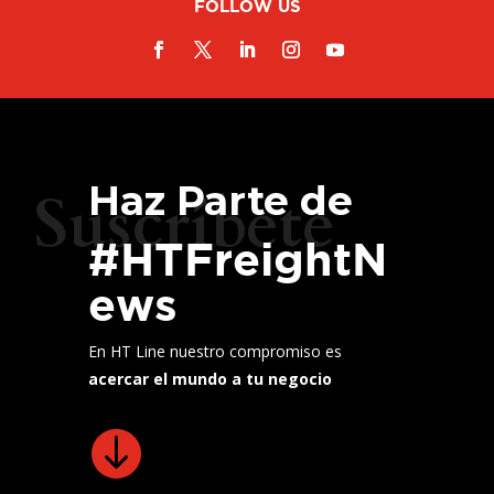
FOLLOW US
Haz Parte de
Suscríbete
#HTFreightN
ews
En HT Line nuestro compromiso es
acercar el mundo a tu negocio
