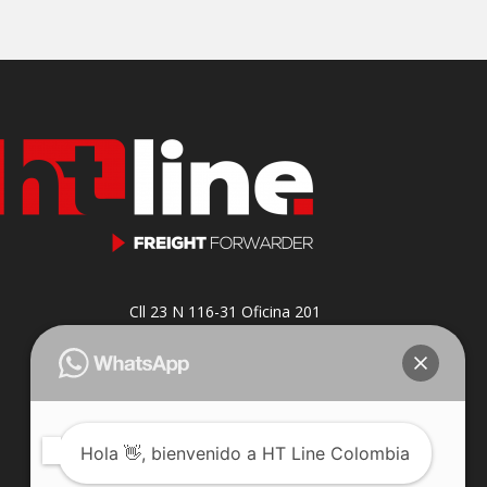
Cll 23 N 116-31 Oficina 201
Parque Industrial Puerto Central
Bogotá, Colombia.
Hola
👋, bienvenido a HT Line Colombia
j.jaramillo@htlinecompany.com
Celular: 3222352225
Teléfono: +57 601 7447378
¿Puedo ayudarle?