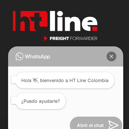
Cll 23 N 116-31 Oficina 201
Parque Industrial Puerto Central
Bogotá, Colombia.
j.jaramillo@htlinecompany.com
Hola
👋, bienvenido a HT Line Colombia
Celular: 3222352225
Teléfono: +57 601 7447378
¿Puedo ayudarle?
Abrir el chat