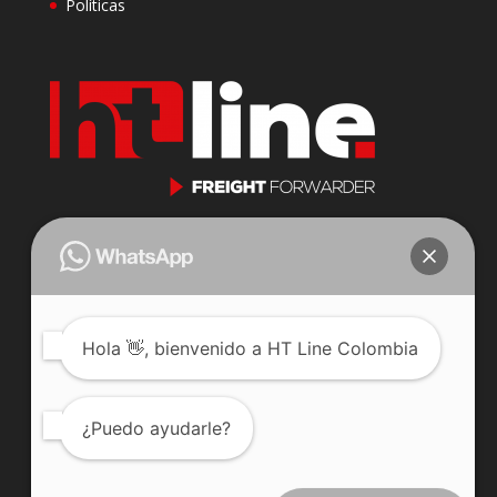
Políticas
Cll 23 N 116-31 Oficina 201
Parque Industrial Puerto Central
Bogotá, Colombia.
j.jaramillo@htlinecompany.com
Hola
👋, bienvenido a HT Line Colombia
Celular: 3222352225
Teléfono: +57 601 7447378
¿Puedo ayudarle?