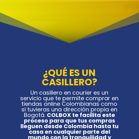
¿QUÉ ES UN
CASILLERO?
Un casillero en courier es un
servicio que te permite comprar en
tiendas online Colombianas como
si tuvieras una dirección propia en
Bogotá.
COLBOX te facilita este
proceso para que tus compras
lleguen desde Colombia hasta tu
casa en cualquier parte del
mundo con la tr
anquilidad y