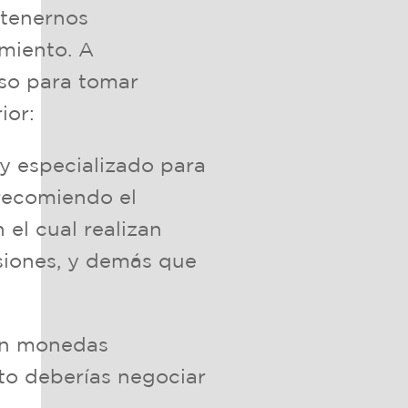
ntenernos
miento. A
uso para tomar
ior:
y especializado para
recomiendo el
 el cual realizan
isiones, y demás que
 en monedas
nto deberías negociar