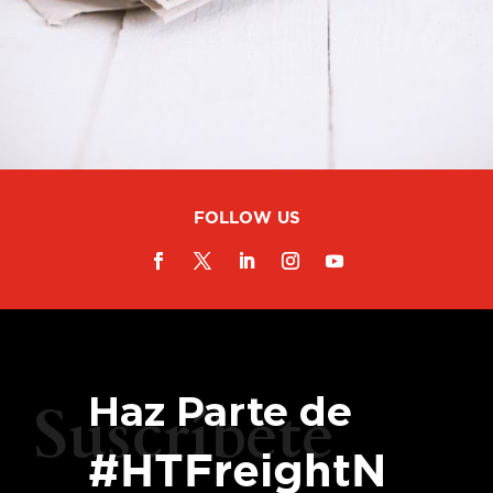
FOLLOW US
Haz Parte de
Suscríbete
#HTFreightN