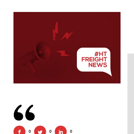
0
0
0