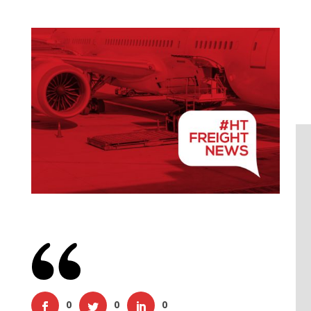
0
0
0