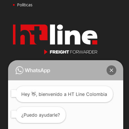
Políticas
Cll 23 N 116-31 Oficina 201
Parque Industrial Puerto Central
Bogotá, Colombia.
j.jaramillo@htlinecompany.com
Hey
👋, bienvenido a HT Line Colombia
Celular: 3222352225
Teléfono: +57 601 7447378
¿Puedo ayudarle?