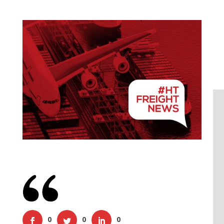
0
0
0