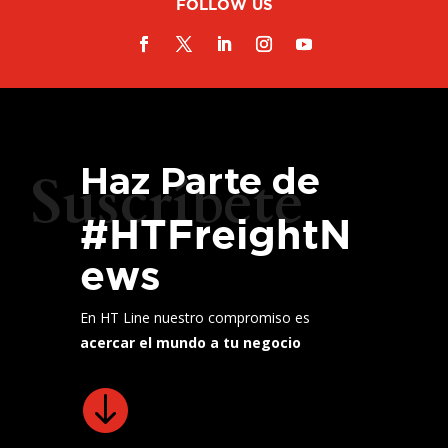
FOLLOW US
Haz Parte de
Suscríbete
#HTFreightN
ews
En HT Line nuestro compromiso es
acercar el mundo a tu negocio
