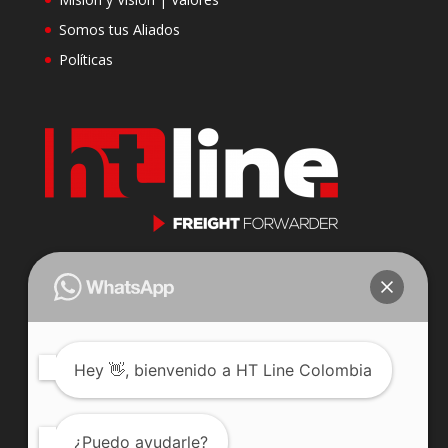
Somos tus Aliados
Políticas
Cll 23 N 116-31 Oficina 201
Parque Industrial Puerto Central
Bogotá, Colombia.
j.jaramillo@htlinecompany.com
Hey
👋, bienvenido a HT Line Colombia
Celular: 3222352225
Teléfono: +57 601 7447378
¿Puedo ayudarle?