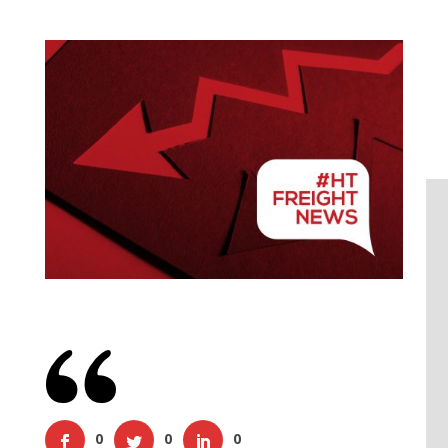
0
0
0