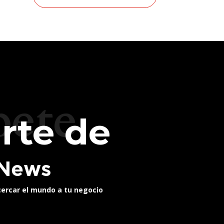
bete
rte de
tNews
cercar el mundo a tu negocio