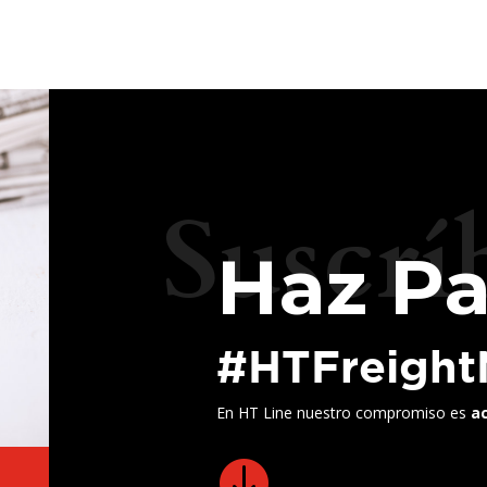
Suscrí
Haz Pa
#HTFreigh
En HT Line nuestro compromiso es
a
