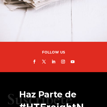
FOLLOW US
Haz Parte de
Suscríbete
#HTFreightN