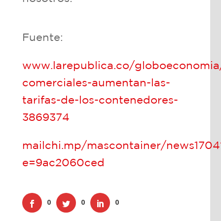
Fuente:
www.larepublica.co/globoeconomia/
comerciales-aumentan-las-
tarifas-de-los-contenedores-
3869374
mailchi.mp/mascontainer/news1704
e=9ac2060ced
0
0
0