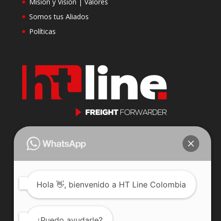
Misión y Visión | Valores
Somos tus Aliados
Políticas
Cll 23 N 116-31 Oficina 201
Parque Industrial Puerto Central
Bogotá, Colombia.
j.jaramillo@htlinecompany.com
Hola
👋, bienvenido a HT Line Colombia
Celular: 3222352225
Teléfono: +57 601 7447378
¿Puedo ayudarle?