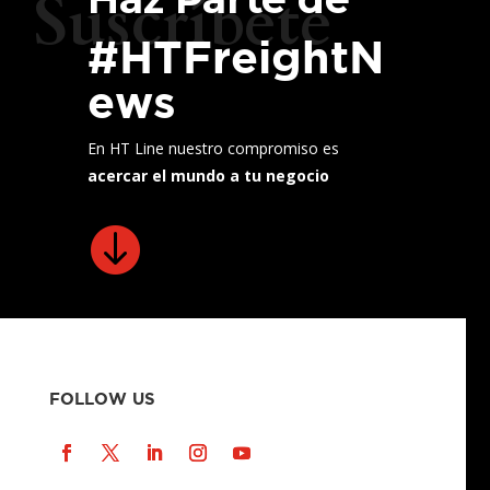
Suscríbete
#HTFreightN
ews
En HT Line nuestro compromiso es
acercar el mundo a tu negocio

FOLLOW US