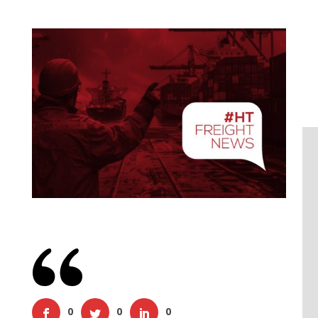
0
0
0