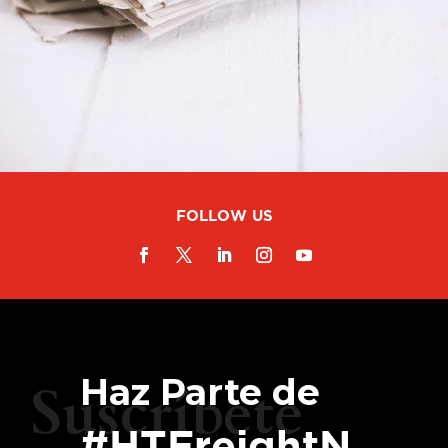
FOLLOW US
Haz Parte de
Suscríbete
#HTFreightN