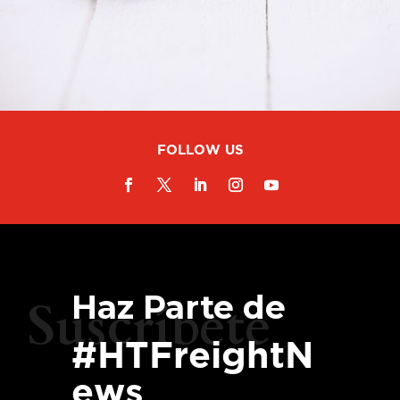
FOLLOW US
Haz Parte de
Suscríbete
#HTFreightN
ews